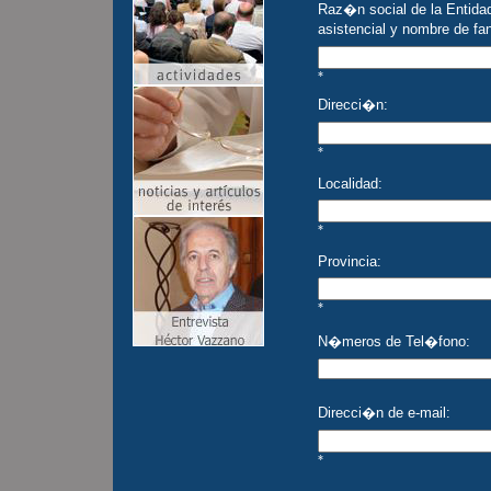
Raz�n social de la Entidad
asistencial y nombre de fa
*
Direcci�n:
*
Localidad:
*
Provincia:
*
N�meros de Tel�fono:
Direcci�n de e-mail:
*