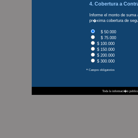
4
. Cobertura a Contra
Informe el monto de suma
pr�xima cobertura de seg
$ 50.000
$ 75.000
$ 100.000
$ 150.000
$ 200.000
$ 300.000
*
Campos obligatorios
Toda la informaci�n publica