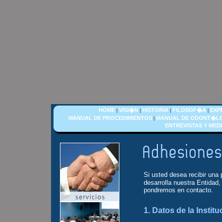
HOME
VISI�N
HISTORIA
FILOSOF�A
EXP
|
|
|
|
MANUAL DE PROCEDIMIENTOS
MANUAL DE ODONT�L
|
ENTREVISTAS Y MED
Si usted desea recibir un
desarrolla nuestra Entidad,
pondremos en contacto.
1. Datos de la Instit