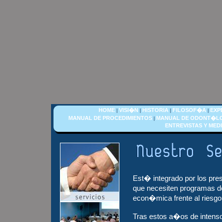
HOME
VISI�N
HISTORIA
FILOSOF�A
EXP
|
|
|
|
MANUAL DE PROCEDIMIENTOS
MANUAL DE ODONT�L
|
ENTREVISTAS Y MED
Est� integrado por los pres
que necesiten programas d
econ�mica frente al riesgo
Tras estos a�os de intens