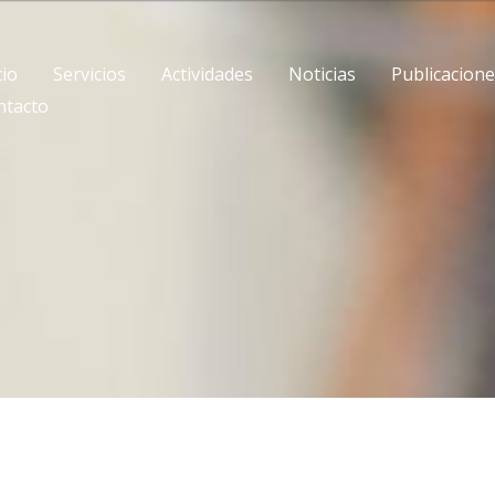
cio
Servicios
Actividades
Noticias
Publicacion
ntacto